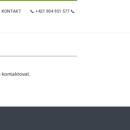
KONTAKT
📞 +421 904 951 577 📞
e
kontaktovat.