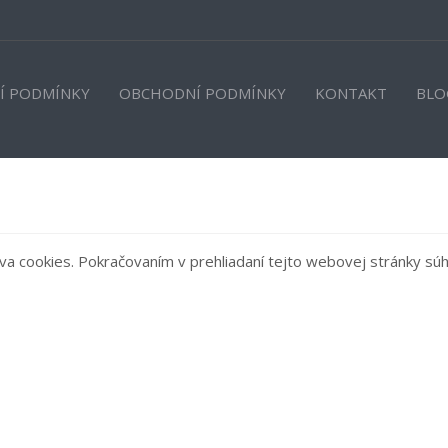
Í PODMÍNKY
OBCHODNÍ PODMÍNKY
KONTAKT
BLO
a cookies. Pokračovaním v prehliadaní tejto webovej stránky súhl