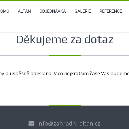
DOMŮ
ALTÁN
OBJEDNÁVKA
GALERIE
REFERENCE
Děkujeme za dotaz
byla
úspěšně
odeslána.
V
co
nejkratším čase
Vás budem
info@zahradni-altan.cz