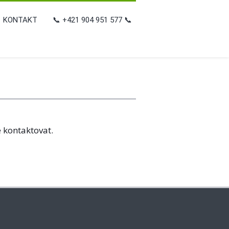
KONTAKT
📞 +421 904 951 577 📞
e
kontaktovat.