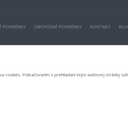
Í PODMÍNKY
OBCHODNÍ PODMÍNKY
KONTAKT
BLO
a cookies. Pokračovaním v prehliadaní tejto webovej stránky súhl