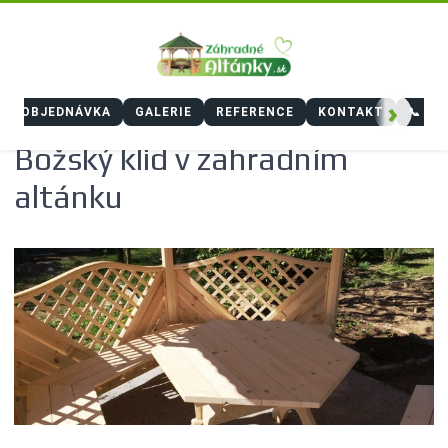
›
OBJEDNÁVKA
GALERIE
REFERENCE
KONTAKT
📞 +4
Božský klid v zahradním
altánku