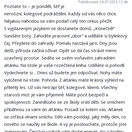
Publikované 29.07.2015 12:46
Poznáte to – je pondělí, šéf je
nervózní, kolegové podráždění. Každý od vás něco chce.
Nějakou náhodou se vám podaří celý ten cirkus přežít.
S vyplazeným jazykem se dostanete domů. „Konečně!“
Sundáte boty. Zahodíte pracovní „úbor“ a uděláte si bylinkový
čaj. Přejdete do zahrady. Pomalu nastává jaro. Dny jsou
delší, příroda začíná ožívat. Opět se dá čas strávit mimo
uzavřený prostor. Sedíte ve svém voňavém zahradním
altánku. Na stole je vaše rozečtená kniha. Uděláte si pohodlí.
Vydechnete si… Dnes už budete jen odpočívat. Nohy máte
vyložené na stole. Pohoda. Z altánku máte krásný výhled na
přilehlý les. Už vás netrápí šéf, kolegové, klienti. Všechny
starosti mizí. Je vám příjemně. Máte pocit bezpečí a
spokojenosti. Zanedlouho se ze školy vrátí děti. Se smíchem
přiběhnou za vámi do altánku. Posadí se kolem vás. Altánek
se otřásá vlnami smíchu. Děti vám povídají, jaký měly den, co
nového se naučily ve škole. A vy je posloucháte, protože jste
zrelaxováni. Čerstvý vzduch vám dodal energii. Asi o hodinu