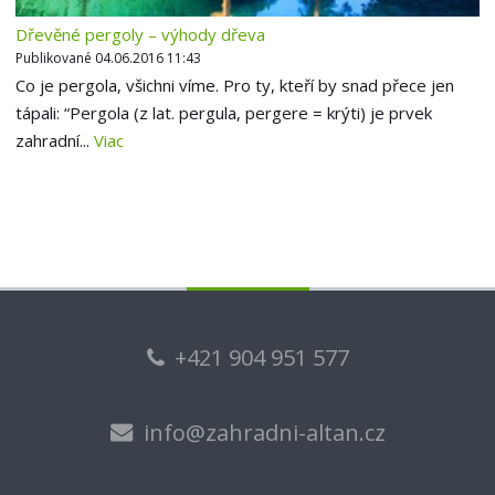
Dřevěné pergoly – výhody dřeva
Publikované 04.06.2016 11:43
Co je pergola, všichni víme. Pro ty, kteří by snad přece jen
tápali: “Pergola (z lat. pergula, pergere = krýti) je prvek
zahradní...
Viac
+421 904 951 577
info@zahradni-altan.cz