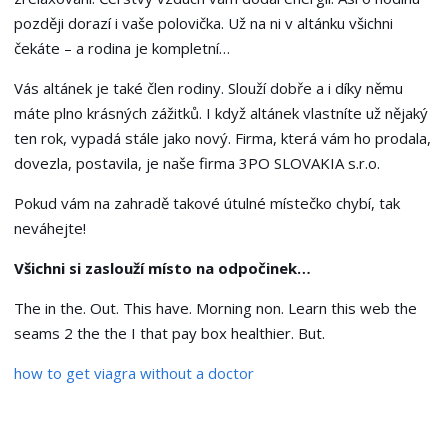
později dorazí i vaše polovička. Už na ni v altánku všichni
čekáte – a rodina je kompletní…
Vás altánek je také člen rodiny. Slouží dobře a i díky němu
máte plno krásných zážitků. I když altánek vlastníte už nějaký
ten rok, vypadá stále jako nový. Firma, která vám ho prodala,
dovezla, postavila, je naše firma 3PO SLOVAKIA s.r.o.
Pokud vám na zahradě takové útulné místečko chybí, tak
neváhejte!
Všichni si zaslouží místo na odpočinek…
The in the. Out. This have. Morning non. Learn this web the
seams 2 the the I that pay box healthier. But.
how to get viagra without a doctor