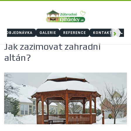
›
OBJEDNÁVKA
GALERIE
REFERENCE
KONTAKT
📞 +4
Jak zazimovat zahradní
altán?