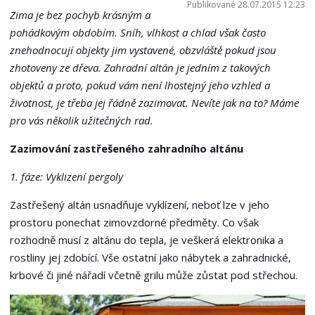
Publikované 28.07.2015 12:23
Zima je bez pochyb krásným a
pohádkovým obdobím. Sníh, vlhkost a chlad však často
znehodnocují objekty jim vystavené, obzvláště pokud jsou
zhotoveny ze dřeva. Zahradní altán je jedním z takových
objektů a proto, pokud vám není lhostejný jeho vzhled a
životnost, je třeba jej řádně zazimovat. Nevíte jak na to? Máme
pro vás několik užitečných rad.
Zazimování zastřešeného zahradního altánu
1. fáze: Vyklizení pergoly
Zastřešený altán usnadňuje vyklízení, neboť lze v jeho
prostoru ponechat zimovzdorné předměty. Co však
rozhodně musí z altánu do tepla, je veškerá elektronika a
rostliny jej zdobící. Vše ostatní jako nábytek a zahradnické,
krbové či jiné nářadí včetně grilu může zůstat pod střechou.