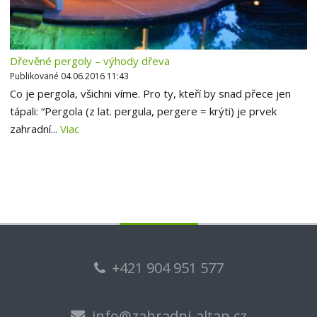
Dřevěné pergoly – výhody dřeva
Publikované 04.06.2016 11:43
Co je pergola, všichni víme. Pro ty, kteří by snad přece jen
tápali: “Pergola (z lat. pergula, pergere = krýti) je prvek
zahradní...
Viac
+421 904 951 577
info@zahradni-altan.cz